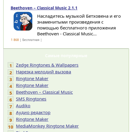
Beethoven – Classical Music 2.1.1
Насладитесь музыкой Бетховена и его
знаменитыми произведения с
помощью бесплатного приложения
Beethoven - Classical Music...
1 868
| Бесплатная |
Самые популярные
Zedge Ringtones & Wallpapers
1
Нарезка мелодий вызова
2
Ringtone Maker
3
Ringtone Maker
4
Beethoven – Classical Music
5
SMS Ringtones
6
Audiko
7
Аудио редактор
8
Ringtone Maker
9
MediaMonkey Ringtone Maker
10