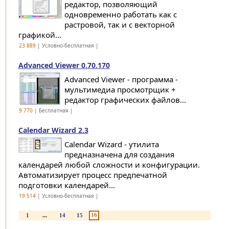
редактор, позволяющий
одновременно работать как с
растровой, так и с векторной
графикой...
23 889
| Условно-бесплатная |
Advanced Viewer 0.70.170
Advanced Viewer - программа -
мультимедиа просмотрщик +
редактор графических файлов...
9 770
| Бесплатная |
Calendar Wizard 2.3
Calendar Wizard - утилита
предназначена для создания
календарей любой сложности и конфигурации.
Автоматизирует процесс предпечатной
подготовки календарей...
19 514
| Условно-бесплатная |
16
1
...
14
15