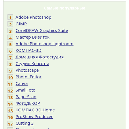
Самые популярные
Adobe Photoshop
1
GIMP
2
CorelDRAW Graphics Suite
3
Мастер Визиток
4
Adobe Photoshop Lightroom
5
КОМПАС-3D
6
Домашняя Фотостудия
7
Студия Красоты
8
Photoscape
9
Photo! Editor
10
Canva
11
SmallFoto
12
PaperScan
13
ФотоДЕКОР
14
КОМПАС-3D Home
15
ProShow Producer
16
Cutting 3
17