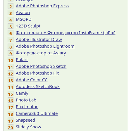
Adobe Photoshop Express
2
Avatan
3
MSQRD
4
123D Sculpt
5
Фотоколлаж + Фоторедактор InstaFrame (LiPix)
6
Adobe Illustrator Draw
7
Adobe Photoshop Lightroom
8
Фоторедактор от Aviary
9
Polarr
10
Adobe Photoshop Sketch
11
Adobe Photoshop Fix
12
Adobe Color CC
13
Autodesk SketchBook
14
Camly
15
Photo Lab
16
Pixelmator
17
Camera360 Ultimate
18
Snapseed
19
Slidely Show
20