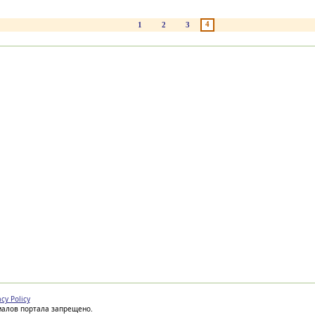
4
1
2
3
acy Policy
иалов портала запрещено.