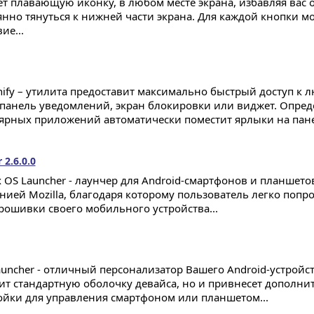
ет плавающую иконку, в любом месте экрана, избавляя вас 
янно тянуться к нижней части экрана. Для каждой кнопки м
ие...
hify – утилита предоставит максимально быстрый доступ 
 панель уведомлений, экран блокировки или виджет. Опре
ярных приложений автоматически поместит ярлыки на пане
 2.6.0.0
ox OS Launcher - лаунчер для Android-смартфонов и планшет
нией Mozilla, благодаря которому пользователь легко попроб
рошивки своего мобильного устройства...
auncher - отличный персонализатор Вашего Android-устройст
ит стандартную оболочку девайса, но и привнесет дополн
ойки для управления смартфоном или планшетом...