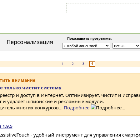
Войти на аккаунт
Зарегистрироваться
Показывать программы:
Персонализация
4
1
2
3
атить внимание
е только чистит систему
 реестр и доступ в Интернет. Оптимизирует, чистит и исправ
ет и удаляет шпионские и рекламные модули.
дитель многих конкурсов...
Подробнее
 1.9.5
AssistiveTouch - удобный инструмент для управления смарт