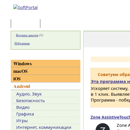
Программы
Статьи
Корзина закачек
(
0
)
Избранные
Категории
Windows
macOS
Советуем обр
iOS
Эта программа н
Android
Ускоряет систему,
Аудио, Звук
в 1 клик. Выявля
Программа - побе
Безопасность
Видео
Графика
Zone AssistiveTouch
Игры
Zone 
Интернет, коммуникации