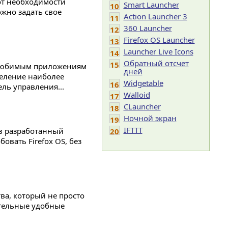
от необходимости
Smart Launcher
10
ожно задать свое
Action Launcher 3
11
360 Launcher
12
Firefox OS Launcher
13
Launcher Live Icons
14
Обратный отсчет
15
к любимым приложениям
дней
деление наиболее
Widgetable
16
ль управления...
Walloid
17
CLauncher
18
Ночной экран
19
IFTTT
ов разработанный
20
овать Firefox OS, без
ва, который не просто
ительные удобные