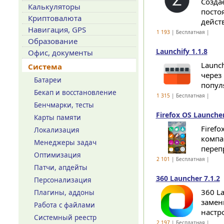
Созда
Калькуляторы
посто
Криптовалюта
действ
Навигация, GPS
1 193
| Бесплатная |
Образование
Launchify 1.1.8
Офис, документы
Launc
Система
через
Батареи
попул
Бекап и восстановление
1 315
| Бесплатная |
Бенчмарки, тесты
Firefox OS Launcher
Карты памяти
Firef
Локализация
компа
Менеджеры задач
переп
Оптимизация
2 101
| Бесплатная |
Патчи, апдейты
360 Launcher 7.1.2
Персонализация
360 L
Плагины, аддоны
замен
Работа с файлами
настр
Системный реестр
2 197
| Бесплатная |