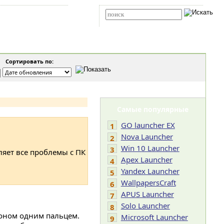
Карта сайта
RSS
Расширенный поиск
Сортировать по:
Самые популярные
GO launcher EX
1
Nova Launcher
2
Win 10 Launcher
3
ляет все проблемы с ПК
Apex Launcher
4
Yandex Launcher
5
WallpapersCraft
6
APUS Launcher
7
Solo Launcher
8
фоном одним пальцем.
Microsoft Launcher
9