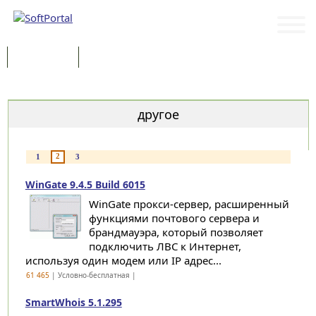
Программы
Статьи
Категории
другое
2
1
3
WinGate 9.4.5 Build 6015
WinGate прокси-сервер, расширенный
функциями почтового сервера и
брандмауэра, который позволяет
подключить ЛВС к Интернет,
используя один модем или IP адрес...
61 465
| Условно-бесплатная |
SmartWhois 5.1.295