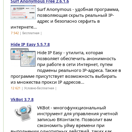
Surf Anonymous Free 2.6.1.6
Surf Anonymous - удобная программа,
позволяющая скрыть реальный IP-
адрес и безопасно серфить в
интернете...
7 542
| Бесплатная |
Hide IP Easy 5.5.7.8
Hide IP Easy - утилита, которая
позволяет обеспечить анонимность
при работе в сети Интернет, путем
подмены реального IP-адреса. Также в
программе присутствует возможность выбирать
из множества прокси IP адресов...
12 621
| Условно-бесплатная |
VkBot 3.7.8
VKBot - многофункциональный
инструмент для управления учетной
записью ВКонтакте. Позволит вам
сэкономить уйму времени при
выполнении однотипных действий, таких как