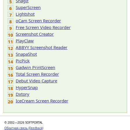
SnagIt
5
SuperScreen
6
Lightshot
7
oCam Screen Recorder
8
Free Screen Video Recorder
9
Screenshot Creator
10
PlayClaw
11
ABBYY Screenshot Reader
12
SnapaShot
13
PicPick
14
Gadwin PrintScreen
15
Total Screen Recorder
16
Debut Video Capture
17
HyperSnap
18
Dxtory
19
IceCream Screen Recorder
20
© 2002—2026 SOFTPORTAL
Обратная связь (Feedback)