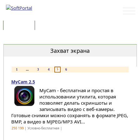
Программы
Статьи
Категории
Захват экрана
5
1
...
3
4
6
MyCam 2.5
MyCam - бесплатная и простая в
использовании утилита, которая
позволяет делать скриншоты и
записывать видео с веб-камеры.
Готовые снимки можно сохранять в формате JPEG,
BMP, а видео в MJPEG/MP3 AVI...
250 199
| Условно-бесплатная |