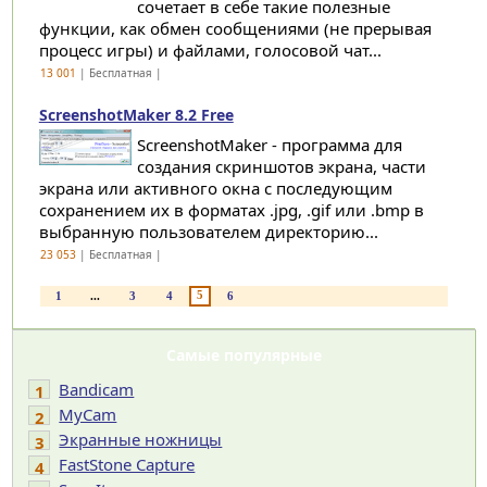
сочетает в себе такие полезные
функции, как обмен сообщениями (не прерывая
процесс игры) и файлами, голосовой чат...
13 001
| Бесплатная |
ScreenshotMaker 8.2 Free
ScreenshotMaker - программа для
создания скриншотов экрана, части
экрана или активного окна с последующим
сохранением их в форматах .jpg, .gif или .bmp в
выбранную пользователем директорию...
23 053
| Бесплатная |
5
1
...
3
4
6
Самые популярные
Bandicam
1
MyCam
2
Экранные ножницы
3
FastStone Capture
4