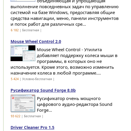
объединяющая и упрощающая
выполнение повседневных задач по управлению
системой на базе Windows, предоставляя общие
средства навигации, меню, панели инструментов
и поток работ для различных сре...
6 182
| Бесплатная |
Mouse Wheel Control 2.0
Mouse Wheel Control - Утилита
добавляет поддержку колеса мыши в
программы, в которых оно не
используется. Кроме этого, возможно изменить
назначение колеса в любой программе....
5 424
| Условно-бесплатная |
Русификатор Sound Forge 8.0b
Pусификатор очень мощного
цифрового аудио-редактора Sound
Forge...
93 622
| Бесплатная |
Driver Cleaner Pro 1.5