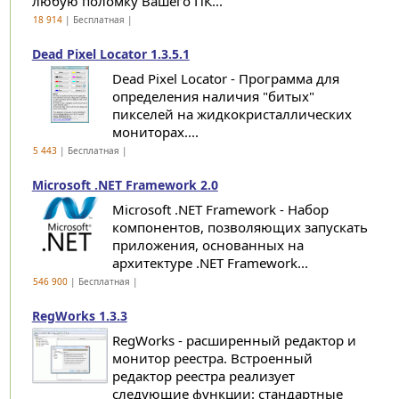
любую поломку Вашего ПК...
18 914
| Бесплатная |
Dead Pixel Locator 1.3.5.1
Dead Pixel Locator - Программа для
определения наличия "битых"
пикселей на жидкокристаллических
мониторах....
5 443
| Бесплатная |
Microsoft .NET Framework 2.0
Microsoft .NET Framework - Набор
компонентов, позволяющих запускать
приложения, основанных на
архитектуре .NET Framework...
546 900
| Бесплатная |
RegWorks 1.3.3
RegWorks - расширенный редактор и
монитор реестра. Встроенный
редактор реестра реализует
следующие функции: стандартные