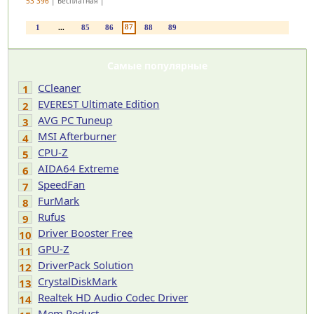
53 396
| Бесплатная |
87
1
...
85
86
88
89
Самые популярные
CCleaner
1
EVEREST Ultimate Edition
2
AVG PC Tuneup
3
MSI Afterburner
4
CPU-Z
5
AIDA64 Extreme
6
SpeedFan
7
FurMark
8
Rufus
9
Driver Booster Free
10
GPU-Z
11
DriverPack Solution
12
CrystalDiskMark
13
Realtek HD Audio Codec Driver
14
Mem Reduct