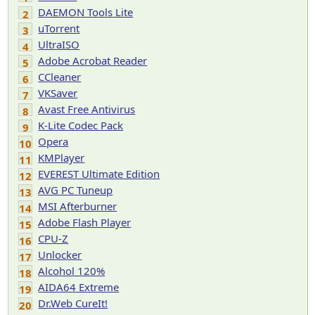
DAEMON Tools Lite
2
uTorrent
3
UltraISO
4
Adobe Acrobat Reader
5
CCleaner
6
VKSaver
7
Avast Free Antivirus
8
K-Lite Codec Pack
9
Opera
10
KMPlayer
11
EVEREST Ultimate Edition
12
AVG PC Tuneup
13
MSI Afterburner
14
Adobe Flash Player
15
CPU-Z
16
Unlocker
17
Alcohol 120%
18
AIDA64 Extreme
19
Dr.Web CureIt!
20