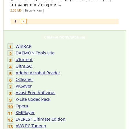
отправить в Интернет...
2.35 Мб
| Бесплатная |
2
1
Самые популярные
WinRAR
1
DAEMON Tools Lite
2
uTorrent
3
UltraISO
4
Adobe Acrobat Reader
5
CCleaner
6
VKSaver
7
Avast Free Antivirus
8
K-Lite Codec Pack
9
Opera
10
KMPlayer
11
EVEREST Ultimate Edition
12
AVG PC Tuneup
13