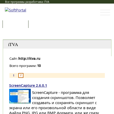
Все программы разработчика iTVA
Программы
Статьи
Категории
iTVA
Сайт:
http://itva.ru
Всего программ:
10
2
1
ScreenCapture 2.6.0.1
ScreenCapture - программа для
создания скриншотов. Позволяет
создавать и сохранять скриншот с
экрана или его произвольной области в виде
файла PNG, JPG или BMP формата, или же сразу