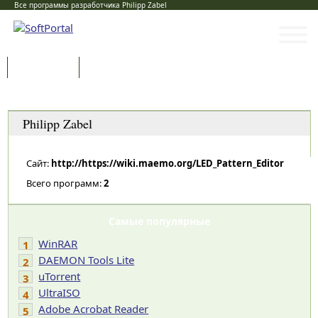
Все программы разработчика Philipp Zabel
Программы
Статьи
Категории
Philipp Zabel
Сайт:
http://https://wiki.maemo.org/LED_Pattern_Editor
Всего программ:
2
Самые популярные
WinRAR
1
DAEMON Tools Lite
2
uTorrent
3
UltraISO
4
Adobe Acrobat Reader
5