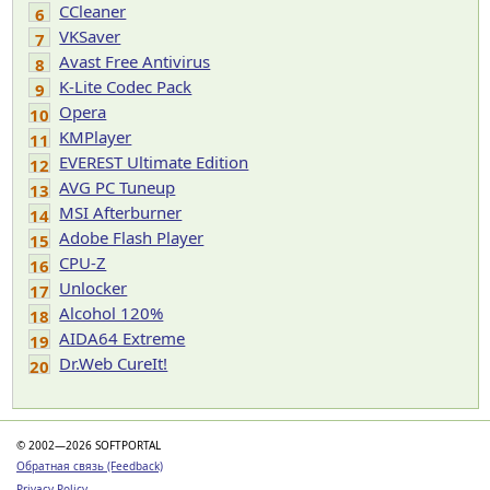
CCleaner
6
VKSaver
7
Avast Free Antivirus
8
K-Lite Codec Pack
9
Opera
10
KMPlayer
11
EVEREST Ultimate Edition
12
AVG PC Tuneup
13
MSI Afterburner
14
Adobe Flash Player
15
CPU-Z
16
Unlocker
17
Alcohol 120%
18
AIDA64 Extreme
19
Dr.Web CureIt!
20
© 2002—2026 SOFTPORTAL
Обратная связь (Feedback)
Privacy Policy