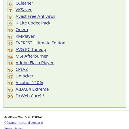
CCleaner
6
VKSaver
7
Avast Free Antivirus
8
K-Lite Codec Pack
9
Opera
10
KMPlayer
11
EVEREST Ultimate Edition
12
AVG PC Tuneup
13
MSI Afterburner
14
Adobe Flash Player
15
CPU-Z
16
Unlocker
17
Alcohol 120%
18
AIDA64 Extreme
19
Dr.Web CureIt!
20
© 2002—2026 SOFTPORTAL
Обратная связь (Feedback)
Privacy Policy