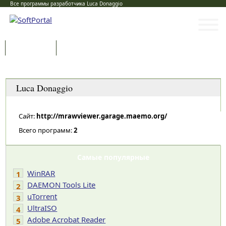
Все программы разработчика Luca Donaggio
Программы
Статьи
Категории
Luca Donaggio
Сайт:
http://mrawviewer.garage.maemo.org/
Всего программ:
2
Самые популярные
WinRAR
1
DAEMON Tools Lite
2
uTorrent
3
UltraISO
4
Adobe Acrobat Reader
5