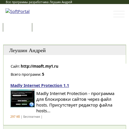
Все программы разработчика Леушин Андрей
Программы
Статьи
Категории
Леушин Андрей
Сайт:
http://msoft.my1.ru
Всего программ:
5
Madly Internet Protection 1.1
Madly Internet Protection - программа
для блокировки сайтов через файл
hosts. Присутствует редактор файла
hosts...
297 Кб
| Бесплатная |