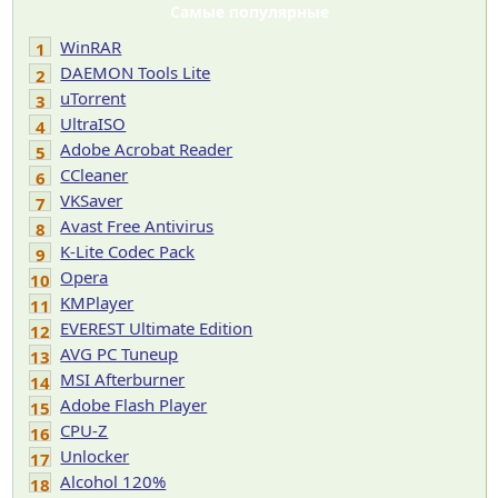
Самые популярные
WinRAR
1
DAEMON Tools Lite
2
uTorrent
3
UltraISO
4
Adobe Acrobat Reader
5
CCleaner
6
VKSaver
7
Avast Free Antivirus
8
K-Lite Codec Pack
9
Opera
10
KMPlayer
11
EVEREST Ultimate Edition
12
AVG PC Tuneup
13
MSI Afterburner
14
Adobe Flash Player
15
CPU-Z
16
Unlocker
17
Alcohol 120%
18