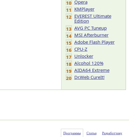
Opera
10
KMPlayer
11
EVEREST Ultimate
12
Edition
AVG PC Tuneup
13
MSI Afterburner
14
Adobe Flash Player
15
CPU-Z
16
Unlocker
17
Alcohol 120%
18
AIDA64 Extreme
19
Dr.Web CureIt!
20
Программы
Статьи
Разработчику