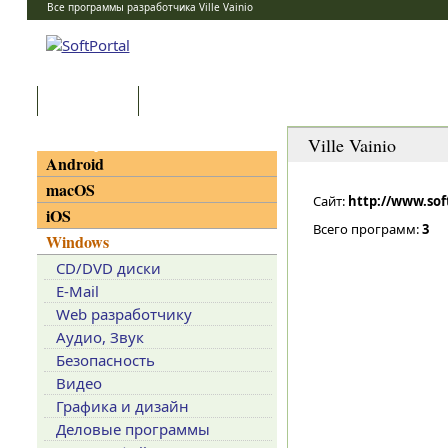
Все программы разработчика Ville Vainio
Программы
Статьи
Категории
Ville Vainio
Android
macOS
Сайт:
http://www.so
iOS
Всего программ:
3
Windows
CD/DVD диски
E-Mail
Web разработчику
Аудио, Звук
Безопасность
Видео
Графика и дизайн
Деловые программы