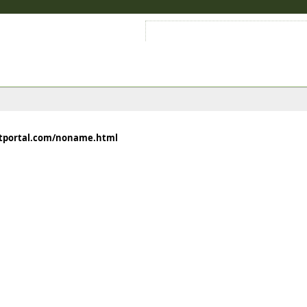
Войти на аккаунт
Зарегистрироваться
ftportal.com/noname.html