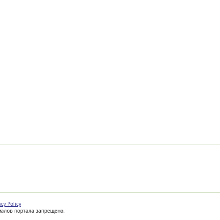
acy Policy
иалов портала запрещено.