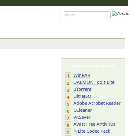
Карта сайта
RSS
Расширенный поиск
Самые популярные
WinRAR
1
DAEMON Tools Lite
2
uTorrent
3
UltraISO
4
Adobe Acrobat Reader
5
CCleaner
6
VKSaver
7
Avast Free Antivirus
8
K-Lite Codec Pack
9