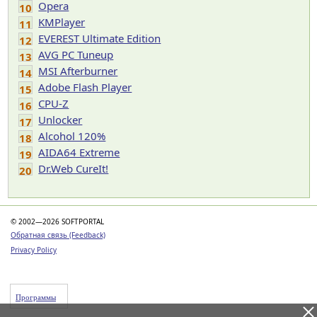
Opera
10
KMPlayer
11
EVEREST Ultimate Edition
12
AVG PC Tuneup
13
MSI Afterburner
14
Adobe Flash Player
15
CPU-Z
16
Unlocker
17
Alcohol 120%
18
AIDA64 Extreme
19
Dr.Web CureIt!
20
© 2002—2026 SOFTPORTAL
Обратная связь (Feedback)
Privacy Policy
Программы