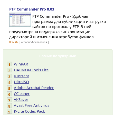
FTP Commander Pro 8.03
FTP Commander Pro - Удобная
программа для публикации и загрузки
сайтов по протоколу FTP. В ней
предусмотрена поддержка синхронизации
директорий и изменения атрибутов файлов...
836 Кб
| Условно-бесплатная |
Самые популярные
WinRAR
1
DAEMON Tools Lite
2
uTorrent
3
UltraISO
4
Adobe Acrobat Reader
5
CCleaner
6
VKSaver
7
Avast Free Antivirus
8
K-Lite Codec Pack
9