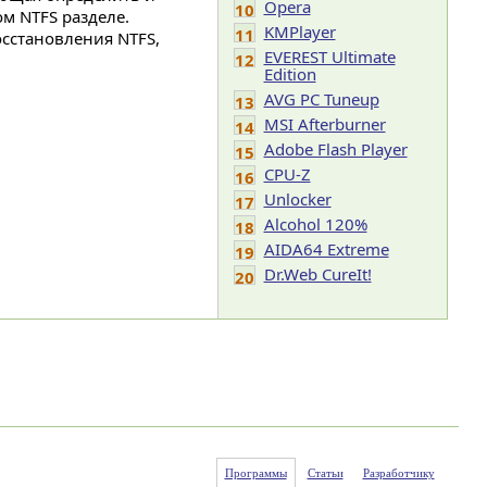
Opera
10
м NTFS разделе.
KMPlayer
11
осстановления NTFS,
EVEREST Ultimate
12
Edition
AVG PC Tuneup
13
MSI Afterburner
14
Adobe Flash Player
15
CPU-Z
16
Unlocker
17
Alcohol 120%
18
AIDA64 Extreme
19
Dr.Web CureIt!
20
Программы
Статьи
Разработчику