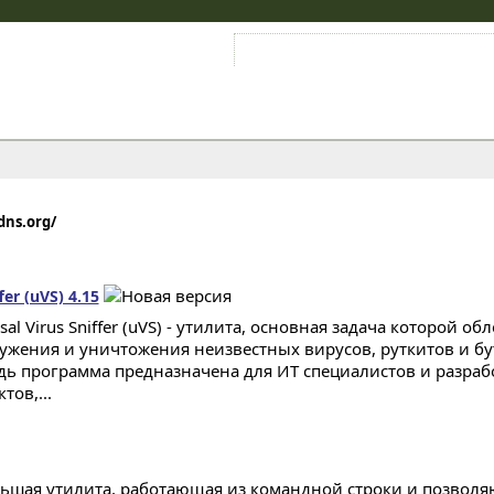
Войти на аккаунт
Зарегистрироваться
dns.org/
fer (uVS) 4.15
sal Virus Sniffer (uVS) - утилита, основная задача которой об
ужения и уничтожения неизвестных вирусов, руткитов и бу
дь программа предназначена для ИТ специалистов и разра
тов,...
ьшая утилита, работающая из командной строки и позвол