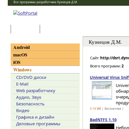
Все программы разработчика Кузнецов Д.М.
Программы
Статьи
Категории
Кузнецов Д.М.
Android
macOS
Сайт:
http://dsrt.dyn
iOS
Всего программ:
2
Windows
CD/DVD диски
Universal Virus Snif
E-Mail
Univer
Web разработчику
обнар
очере
Аудио, Звук
продук
Безопасность
3.14 Мб
| Бесплатная |
Видео
Графика и дизайн
BadNTFS 1.10
Деловые программы
Небол