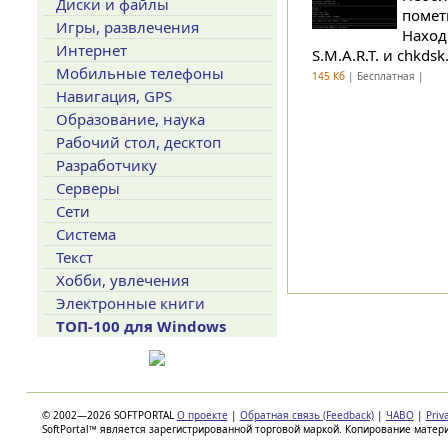
Диски и файлы
помет
Игры, развлечения
Наход
Интернет
S.M.A.R.T. и chkdsk.
Мобильные телефоны
145 Кб
| Бесплатная |
Навигация, GPS
Образование, наука
Рабочий стол, десктоп
Разработчику
Серверы
Сети
Система
Текст
Хобби, увлечения
Электронные книги
ТОП-100 для Windows
© 2002—2026 SOFTPORTAL
О проекте
|
Обратная связь (Feedback)
|
ЧАВО
|
Priv
SoftPortal™ является зарегистрированной торговой маркой. Копирование матер