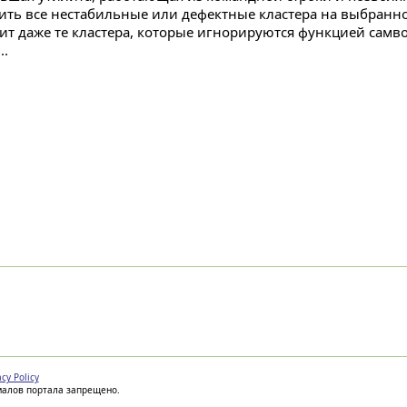
ить все нестабильные или дефектные кластера на выбранно
ит даже те кластера, которые игнорируются функцией самв
..
acy Policy
иалов портала запрещено.