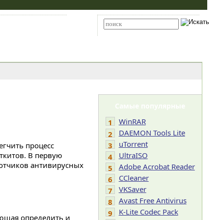
Карта сайта
RSS
Расширенный поиск
Самые популярные
WinRAR
1
DAEMON Tools Lite
2
uTorrent
легчить процесс
3
ткитов. В первую
UltraISO
4
ботчиков антивирусных
Adobe Acrobat Reader
5
CCleaner
6
VKSaver
7
Avast Free Antivirus
8
K-Lite Codec Pack
9
яющая определить и