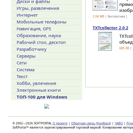
Диски и файлы
прямо
Игры, развлечения
изобра
Интернет
2.04 Мб
| Бесплатная |
Мобильные телефоны
TXTcollector 2.0.2
Навигация, GPS
Образование, наука
TXTco
объед
Рабочий стол, десктоп
Разработчику
685 Кб
| 
Серверы
Сети
Система
Текст
Хобби, увлечения
Электронные книги
ТОП-100 для Windows
© 2002—2026 SOFTPORTAL
О проекте
|
Обратная связь (Feedback)
|
ЧАВО
|
Priv
SoftPortal™ является зарегистрированной торговой маркой. Копирование матер