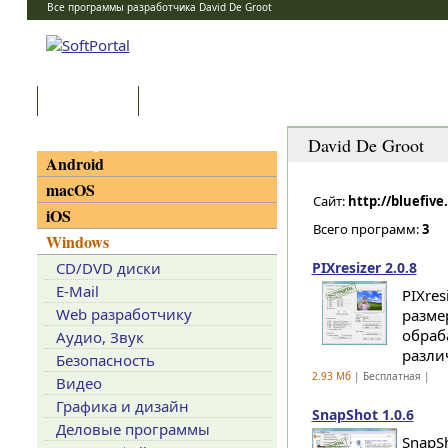
Все программы разработчика David De Groot
Программы
Статьи
Категории
David De Groot
Android
macOS
Сайт:
http://bluefive
iOS
Всего программ:
3
Windows
CD/DVD диски
PIXresizer 2.0.8
E-Mail
PIXre
Web разработчику
разме
обраб
Аудио, Звук
разли
Безопасность
2.93 Мб
| Бесплатная |
Видео
Графика и дизайн
SnapShot 1.0.6
Деловые программы
SnapS