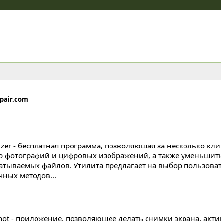
Войти на аккаунт
Зарегистрироваться
.pair.com
sizer - бесплатная программа, позволяющая за несколько к
р фотографий и цифровых изображений, а также уменьшит
атываемых файлов. Утилита предлагает на выбор пользова
чных методов...
hot - приложение, позволяющее делать снимки экрана, акти