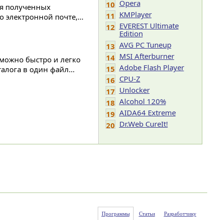
Opera
10
ия полученных
KMPlayer
11
о электронной почте,...
EVEREST Ultimate
12
Edition
AVG PC Tuneup
13
MSI Afterburner
14
 можно быстро и легко
Adobe Flash Player
15
лога в один файл...
CPU-Z
16
Unlocker
17
Alcohol 120%
18
AIDA64 Extreme
19
Dr.Web CureIt!
20
Программы
Статьи
Разработчику