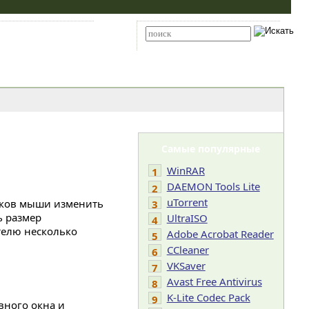
Карта сайта
RSS
Расширенный поиск
Самые популярные
WinRAR
1
DAEMON Tools Lite
2
uTorrent
ликов мыши изменить
3
ь размер
UltraISO
4
телю несколько
Adobe Acrobat Reader
5
CCleaner
6
VKSaver
7
Avast Free Antivirus
8
K-Lite Codec Pack
9
вного окна и