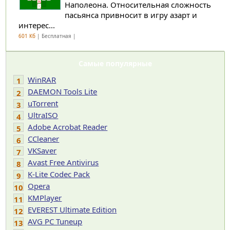
Наполеона. Относительная сложность
пасьянса привносит в игру азарт и
интерес...
601 Кб
| Бесплатная |
Самые популярные
WinRAR
1
DAEMON Tools Lite
2
uTorrent
3
UltraISO
4
Adobe Acrobat Reader
5
CCleaner
6
VKSaver
7
Avast Free Antivirus
8
K-Lite Codec Pack
9
Opera
10
KMPlayer
11
EVEREST Ultimate Edition
12
AVG PC Tuneup
13