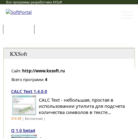
Все программы разработчика KXSoft
Программы
Статьи
Категории
KXSoft
Сайт:
http://www.kxsoft.ru
Всего программ:
4
CALC Text 1.4.0.0
CALC Text - небольшая, простая в
использовании утилита для подсчета
количества символов в тексте...
374 Кб
| Бесплатная |
Q 1.0 beta4