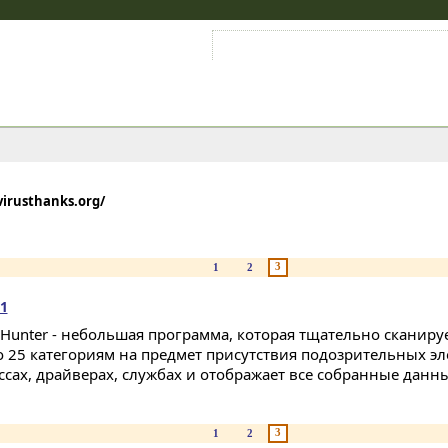
Войти на аккаунт
Зарегистрироваться
irusthanks.org/
3
1
2
.1
k Hunter - небольшая программа, которая тщательно сканир
о 25 категориям на предмет присутствия подозрительных эл
ссах, драйверах, службах и отображает все собранные данные
3
1
2