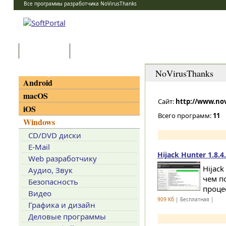
Все программы разработчика NoVirusThanks
Программы
Статьи
Категории
NoVirusThanks
Android
macOS
Сайт:
http://www.nov
iOS
Всего программ:
11
Windows
CD/DVD диски
E-Mail
Hijack Hunter 1.8.4
Web разработчику
Hijac
Аудио, Звук
чем п
Безопасность
проце
Видео
909 Кб
| Бесплатная |
Графика и дизайн
Деловые программы