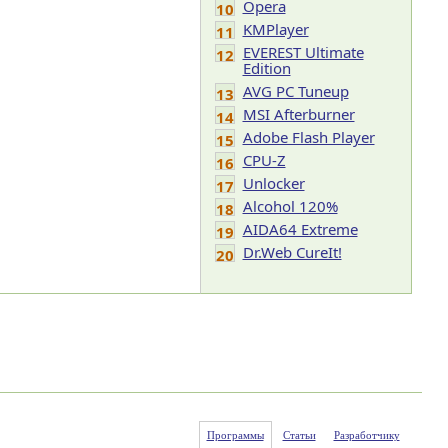
Opera
10
KMPlayer
11
EVEREST Ultimate
12
Edition
AVG PC Tuneup
13
MSI Afterburner
14
Adobe Flash Player
15
CPU-Z
16
Unlocker
17
Alcohol 120%
18
AIDA64 Extreme
19
Dr.Web CureIt!
20
Программы
Статьи
Разработчику