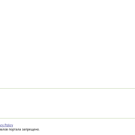
acy Policy
иалов портала запрещено.