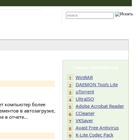
Карта сайта
RSS
Расширенный поиск
Самые популярные
WinRAR
1
DAEMON Tools Lite
2
uTorrent
3
UltraISO
4
ует компьютер более
Adobe Acrobat Reader
5
ементов в автозагрузке,
CCleaner
6
 в отчете...
VKSaver
7
Avast Free Antivirus
8
K-Lite Codec Pack
9