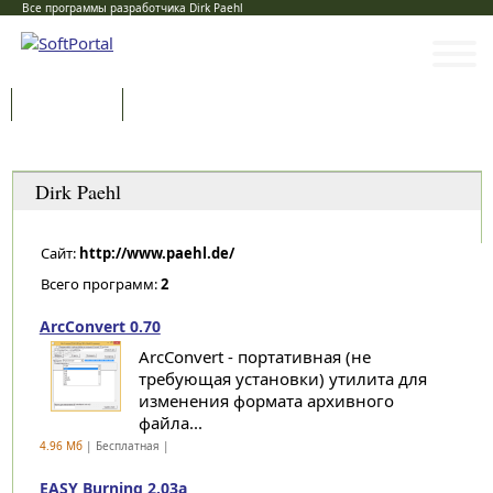
Все программы разработчика Dirk Paehl
Программы
Статьи
Категории
Dirk Paehl
Сайт:
http://www.paehl.de/
Всего программ:
2
ArcConvert 0.70
ArcConvert - портативная (не
требующая установки) утилита для
изменения формата архивного
файла...
4.96 Мб
| Бесплатная |
EASY Burning 2.03a