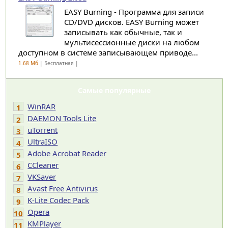
EASY Burning - Программа для записи
CD/DVD дисков. EASY Burning может
записывать как обычные, так и
мультисессионные диски на любом
доступном в системе записывающем приводе...
1.68 Мб
| Бесплатная |
Самые популярные
WinRAR
1
DAEMON Tools Lite
2
uTorrent
3
UltraISO
4
Adobe Acrobat Reader
5
CCleaner
6
VKSaver
7
Avast Free Antivirus
8
K-Lite Codec Pack
9
Opera
10
KMPlayer
11