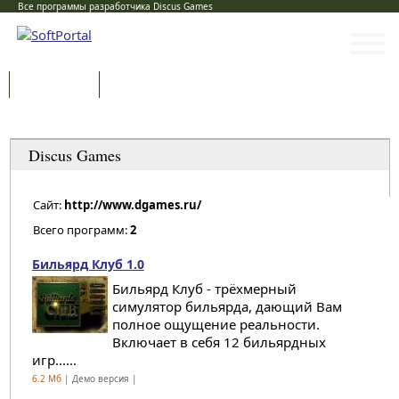
Все программы разработчика Discus Games
Программы
Статьи
Категории
Discus Games
Сайт:
http://www.dgames.ru/
Всего программ:
2
Бильярд Клуб 1.0
Бильярд Клуб - трёхмерный
симулятор бильярда, дающий Вам
полное ощущение реальности.
Включает в себя 12 бильярдных
игр......
6.2 Мб
| Демо версия |