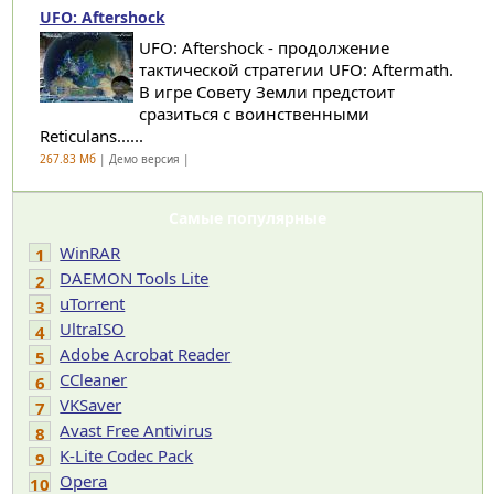
UFO: Aftershock
UFO: Aftershock - продолжение
тактической стратегии UFO: Aftermath.
В игре Совету Земли предстоит
сразиться с воинственными
Reticulans......
267.83 Мб
| Демо версия |
Самые популярные
WinRAR
1
DAEMON Tools Lite
2
uTorrent
3
UltraISO
4
Adobe Acrobat Reader
5
CCleaner
6
VKSaver
7
Avast Free Antivirus
8
K-Lite Codec Pack
9
Opera
10