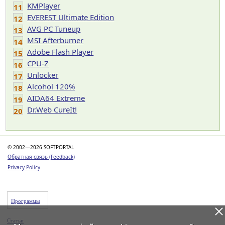
KMPlayer
11
EVEREST Ultimate Edition
12
AVG PC Tuneup
13
MSI Afterburner
14
Adobe Flash Player
15
CPU-Z
16
Unlocker
17
Alcohol 120%
18
AIDA64 Extreme
19
Dr.Web CureIt!
20
© 2002—2026 SOFTPORTAL
Обратная связь (Feedback)
Privacy Policy
Программы
Статьи