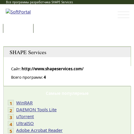
Все программы разработчика SHAPE Services
Программы
Статьи
Категории
SHAPE Services
Сайт:
http://www.shapeservices.com/
Всего программ:
4
Самые популярные
WinRAR
1
DAEMON Tools Lite
2
uTorrent
3
UltraISO
4
Adobe Acrobat Reader
5