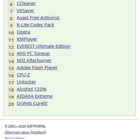
CCleaner
6
VKSaver
7
Avast Free Antivirus
8
K-Lite Codec Pack
9
Opera
10
KMPlayer
11
EVEREST Ultimate Edition
12
AVG PC Tuneup
13
MSI Afterburner
14
Adobe Flash Player
15
CPU-Z
16
Unlocker
17
Alcohol 120%
18
AIDA64 Extreme
19
Dr.Web CureIt!
20
© 2002—2026 SOFTPORTAL
Обратная связь (Feedback)
Privacy Policy