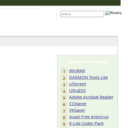
Карта сайта
RSS
Расширенный поиск
Самые популярные
WinRAR
1
DAEMON Tools Lite
2
uTorrent
3
UltraISO
4
Adobe Acrobat Reader
5
CCleaner
6
VKSaver
7
Avast Free Antivirus
8
K-Lite Codec Pack
9