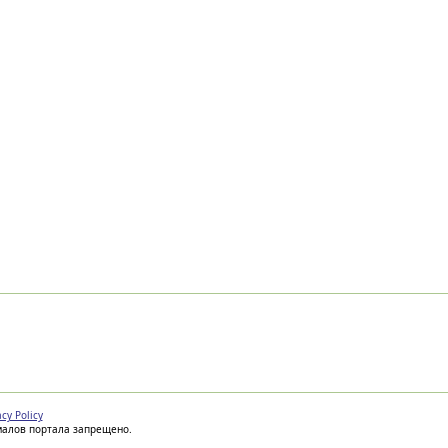
acy Policy
иалов портала запрещено.