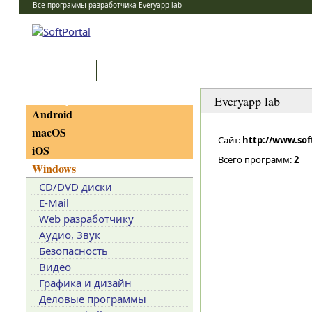
Все программы разработчика Everyapp lab
Программы
Статьи
Категории
Everyapp lab
Android
macOS
Сайт:
http://www.sof
iOS
Всего программ:
2
Windows
CD/DVD диски
E-Mail
Web разработчику
Аудио, Звук
Безопасность
Видео
Графика и дизайн
Деловые программы