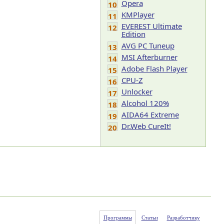
Opera
10
KMPlayer
11
EVEREST Ultimate
12
Edition
AVG PC Tuneup
13
MSI Afterburner
14
Adobe Flash Player
15
CPU-Z
16
Unlocker
17
Alcohol 120%
18
AIDA64 Extreme
19
Dr.Web CureIt!
20
Программы
Статьи
Разработчику