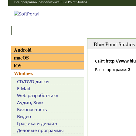
Все программы разработчика Blue Point Studios
Программы
Статьи
Категории
Blue Point Studios
Android
macOS
Сайт:
http://www.blu
iOS
Всего программ:
2
Windows
CD/DVD диски
E-Mail
Web разработчику
Аудио, Звук
Безопасность
Видео
Графика и дизайн
Деловые программы