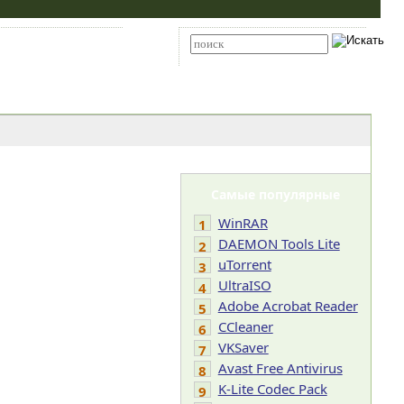
Карта сайта
RSS
Расширенный поиск
Самые популярные
WinRAR
1
DAEMON Tools Lite
2
uTorrent
3
UltraISO
4
Adobe Acrobat Reader
5
CCleaner
6
VKSaver
7
Avast Free Antivirus
8
K-Lite Codec Pack
9