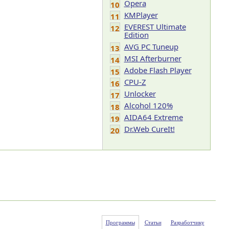
Opera
10
KMPlayer
11
EVEREST Ultimate
12
Edition
AVG PC Tuneup
13
MSI Afterburner
14
Adobe Flash Player
15
CPU-Z
16
Unlocker
17
Alcohol 120%
18
AIDA64 Extreme
19
Dr.Web CureIt!
20
Программы
Статьи
Разработчику