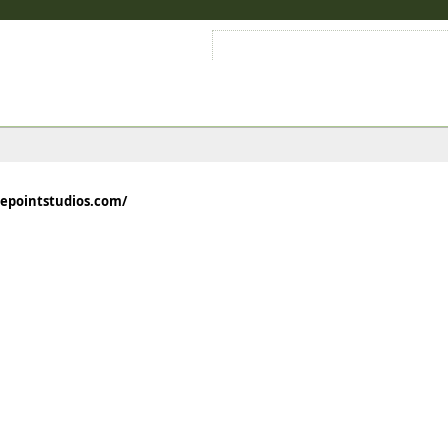
Войти на аккаунт
Зарегистрироваться
epointstudios.com/