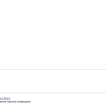
acy Policy
иалов портала запрещено.