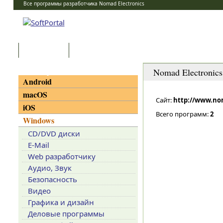
Все программы разработчика Nomad Electronics
Программы
Статьи
Категории
Nomad Electronics
Android
macOS
Сайт:
http://www.no
iOS
Всего программ:
2
Windows
CD/DVD диски
E-Mail
Web разработчику
Аудио, Звук
Безопасность
Видео
Графика и дизайн
Деловые программы