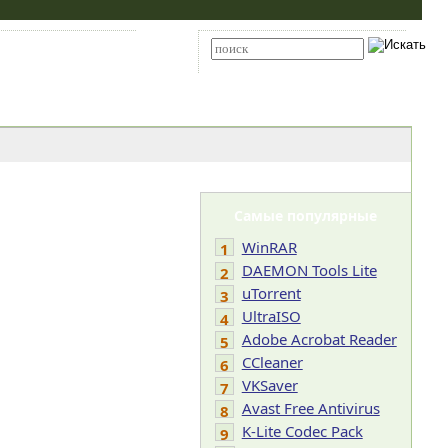
Карта сайта
RSS
Расширенный поиск
Самые популярные
WinRAR
1
DAEMON Tools Lite
2
uTorrent
3
UltraISO
4
Adobe Acrobat Reader
5
CCleaner
6
VKSaver
7
Avast Free Antivirus
8
K-Lite Codec Pack
9