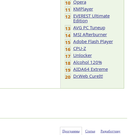
Opera
10
KMPlayer
11
EVEREST Ultimate
12
Edition
AVG PC Tuneup
13
MSI Afterburner
14
Adobe Flash Player
15
CPU-Z
16
Unlocker
17
Alcohol 120%
18
AIDA64 Extreme
19
Dr.Web CureIt!
20
Программы
Статьи
Разработчику