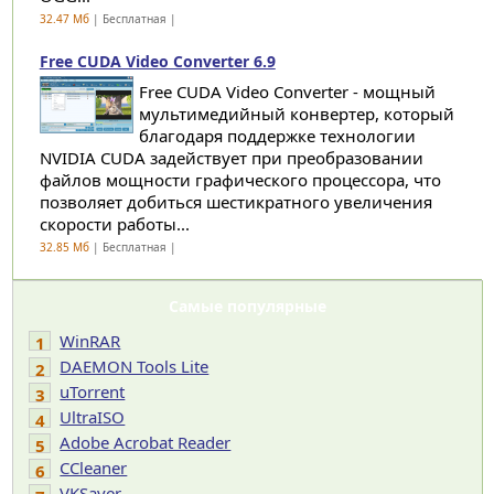
32.47 Мб
| Бесплатная |
Free CUDA Video Converter 6.9
Free CUDA Video Converter - мощный
мультимедийный конвертер, который
благодаря поддержке технологии
NVIDIA CUDA задействует при преобразовании
файлов мощности графического процессора, что
позволяет добиться шестикратного увеличения
скорости работы...
32.85 Мб
| Бесплатная |
Самые популярные
WinRAR
1
DAEMON Tools Lite
2
uTorrent
3
UltraISO
4
Adobe Acrobat Reader
5
CCleaner
6
VKSaver