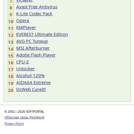
7
Avast Free Antivirus
8
K-Lite Codec Pack
9
Opera
10
KMPlayer
11
EVEREST Ultimate Edition
12
AVG PC Tuneup
13
MSI Afterburner
14
Adobe Flash Player
15
CPU-Z
16
Unlocker
17
Alcohol 120%
18
AIDA64 Extreme
19
Dr.Web CureIt!
20
© 2002—2026 SOFTPORTAL
Обратная связь (Feedback)
Privacy Policy