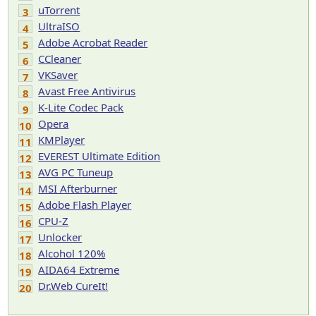
uTorrent
3
UltraISO
4
Adobe Acrobat Reader
5
CCleaner
6
VKSaver
7
Avast Free Antivirus
8
K-Lite Codec Pack
9
Opera
10
KMPlayer
11
EVEREST Ultimate Edition
12
AVG PC Tuneup
13
MSI Afterburner
14
Adobe Flash Player
15
CPU-Z
16
Unlocker
17
Alcohol 120%
18
AIDA64 Extreme
19
Dr.Web CureIt!
20