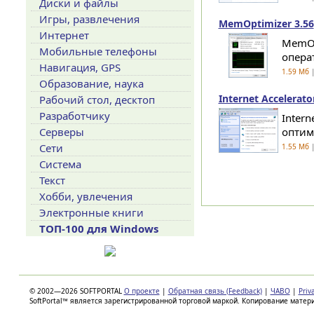
Диски и файлы
Игры, развлечения
MemOptimizer 3.56
Интернет
MemOp
Мобильные телефоны
опера
Навигация, GPS
1.59 Мб
|
Образование, наука
Internet Accelerato
Рабочий стол, десктоп
Разработчику
Inter
Серверы
оптим
Сети
1.55 Мб
|
Система
Текст
Хобби, увлечения
Электронные книги
ТОП-100 для Windows
© 2002—2026 SOFTPORTAL
О проекте
|
Обратная связь (Feedback)
|
ЧАВО
|
Priv
SoftPortal™ является зарегистрированной торговой маркой. Копирование матер