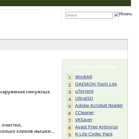
Карта сайта
RSS
Расширенный поиск
Самые популярные
WinRAR
1
DAEMON Tools Lite
2
uTorrent
обнаружения ненужных
3
UltraISO
4
Adobe Acrobat Reader
5
CCleaner
6
VKSaver
7
 очистки,
Avast Free Antivirus
8
колько кликов мышки...
K-Lite Codec Pack
9