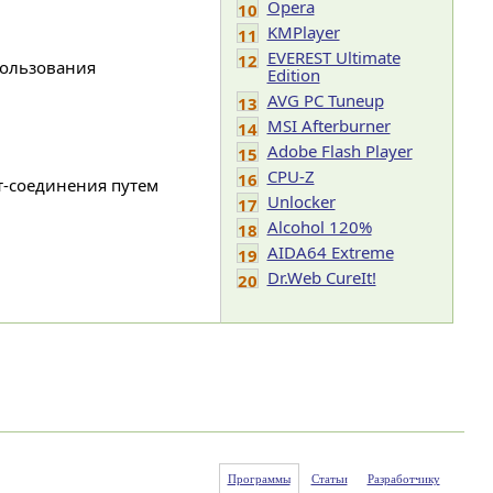
Opera
10
KMPlayer
11
EVEREST Ultimate
12
пользования
Edition
AVG PC Tuneup
13
MSI Afterburner
14
Adobe Flash Player
15
CPU-Z
16
ет-соединения путем
Unlocker
17
Alcohol 120%
18
AIDA64 Extreme
19
Dr.Web CureIt!
20
Программы
Статьи
Разработчику