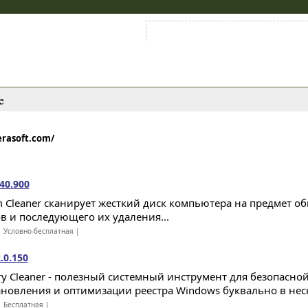
Войти на аккаунт
Зарегистрироваться
e
erasoft.com/
40.900
m Cleaner сканирует жесткий диск компьютера на предмет 
в и последующего их удаления...
 Условно-бесплатная |
.0.150
try Cleaner - полезный системный инструмент для безопасной
ановления и оптимизации реестра Windows буквально в нес
 Бесплатная |