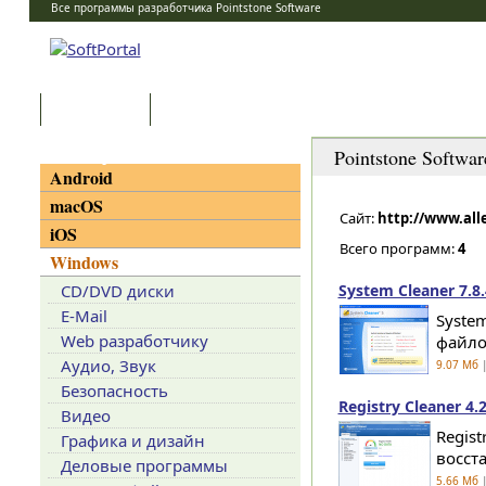
Все программы разработчика Pointstone Software
Программы
Статьи
Категории
Pointstone Softwar
Android
macOS
Сайт:
http://www.all
iOS
Всего программ:
4
Windows
CD/DVD диски
System Cleaner 7.8.
E-Mail
Syste
Web разработчику
файло
Аудио, Звук
9.07 Мб
|
Безопасность
Registry Cleaner 4.2
Видео
Regis
Графика и дизайн
восст
Деловые программы
5.66 Мб
|