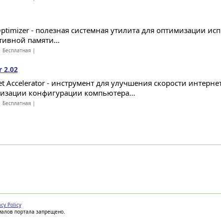
timizer - полезная системная утилита для оптимизации ис
тивной памяти...
 Бесплатная |
r 2.02
net Accelerator - инструмент для улучшения скорости интерн
изации конфигурации компьютера...
 Бесплатная |
acy Policy
иалов портала запрещено.