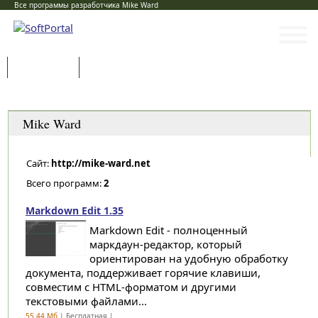
Все программы разработчика Mike Ward
Программы
Статьи
Категории
Mike Ward
Сайт:
http://mike-ward.net
Всего программ:
2
Markdown Edit 1.35
Markdown Edit - полноценный
маркдаун-редактор, который
ориентирован на удобную обработку
документа, поддерживает горячие клавиши,
совместим с HTML-форматом и другими
текстовыми файлами...
55.44 Мб
| Бесплатная |