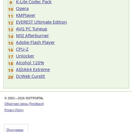
K-Lite Codec Pack
9
Opera
10
KMPlayer
11
EVEREST Ultimate Edition
12
AVG PC Tuneup
13
MSI Afterburner
14
Adobe Flash Player
15
CPU-Z
16
Unlocker
17
Alcohol 120%
18
AIDA64 Extreme
19
Dr.Web CureIt!
20
© 2002—2026 SOFTPORTAL
Обратная связь (Feedback)
Privacy Policy
Программы