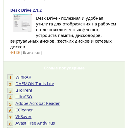
Desk Drive 2.1.2
Desk Drive - полезная и удобная
утилита для отображения на рабочем
столе подключенных флешек,
устройств памяти, дисководов,
виртуальных дисков, жестких дисков и сетевых
дисков...
448 Кб
| Бесплатная |
Самые популярные
WinRAR
1
DAEMON Tools Lite
2
uTorrent
3
UltraISO
4
Adobe Acrobat Reader
5
CCleaner
6
VKSaver
7
Avast Free Antivirus
8