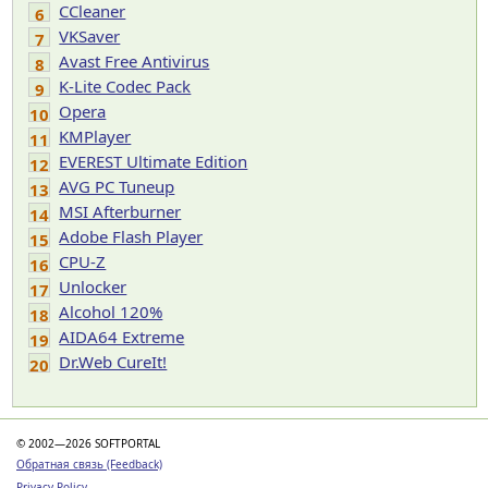
CCleaner
6
VKSaver
7
Avast Free Antivirus
8
K-Lite Codec Pack
9
Opera
10
KMPlayer
11
EVEREST Ultimate Edition
12
AVG PC Tuneup
13
MSI Afterburner
14
Adobe Flash Player
15
CPU-Z
16
Unlocker
17
Alcohol 120%
18
AIDA64 Extreme
19
Dr.Web CureIt!
20
© 2002—2026 SOFTPORTAL
Обратная связь (Feedback)
Privacy Policy