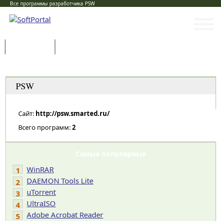
Все программы разработчика PSW
Программы
Статьи
Категории
PSW
Сайт:
http://psw.smarted.ru/
Всего программ:
2
Самые популярные
WinRAR
1
DAEMON Tools Lite
2
uTorrent
3
UltraISO
4
Adobe Acrobat Reader
5