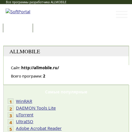
Все программы разработчика ALLMOBILE
Программы
Статьи
Категории
ALLMOBILE
Сайт:
http://allmobile.ru/
Всего программ:
2
Самые популярные
WinRAR
1
DAEMON Tools Lite
2
uTorrent
3
UltraISO
4
Adobe Acrobat Reader
5