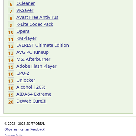
CCleaner
6
VKSaver
7
Avast Free Antivirus
8
K-Lite Codec Pack
9
Opera
10
KMPlayer
11
EVEREST Ultimate Edition
12
AVG PC Tuneup
13
MSI Afterburner
14
Adobe Flash Player
15
CPU-Z
16
Unlocker
17
Alcohol 120%
18
AIDA64 Extreme
19
Dr.Web CureIt!
20
© 2002—2026 SOFTPORTAL
Обратная связь (Feedback)
Privacy Policy