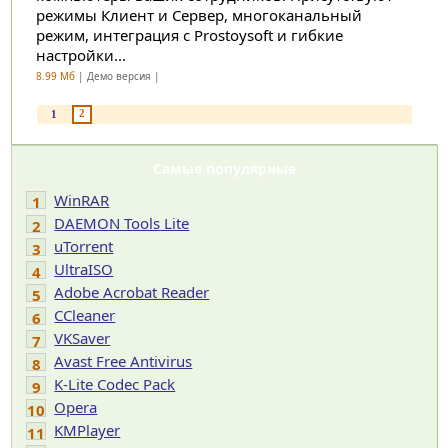
режимы Клиент и Сервер, многоканальный
режим, интеграция с Prostoysoft и гибкие
настройки...
8.99 Мб
| Демо версия |
2
1
Самые популярные
WinRAR
1
DAEMON Tools Lite
2
uTorrent
3
UltraISO
4
Adobe Acrobat Reader
5
CCleaner
6
VKSaver
7
Avast Free Antivirus
8
K-Lite Codec Pack
9
Opera
10
KMPlayer
11