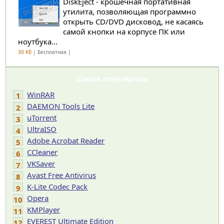
DiskEject - крошечная портативная
утилита, позволяющая программно
открыть CD/DVD дисковод, не касаясь
самой кнопки на корпусе ПК или
ноутбука...
30 Кб
| Бесплатная |
Самые популярные
WinRAR
1
DAEMON Tools Lite
2
uTorrent
3
UltraISO
4
Adobe Acrobat Reader
5
CCleaner
6
VKSaver
7
Avast Free Antivirus
8
K-Lite Codec Pack
9
Opera
10
KMPlayer
11
EVEREST Ultimate Edition
12