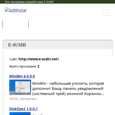
Все программы разработчика E-SUSHI
Программы
Статьи
Категории
E-SUSHI
Сайт:
http://www.e-sushi.net/
Всего программ:
2
MiniBin 6.6.0.0
MiniBin - небольшая утилита, которая
дополнит Вашу панель уведомлений
(системный трей) иконкой Корзины...
248 Кб
| Бесплатная |
DiskEject 1.0.0.1