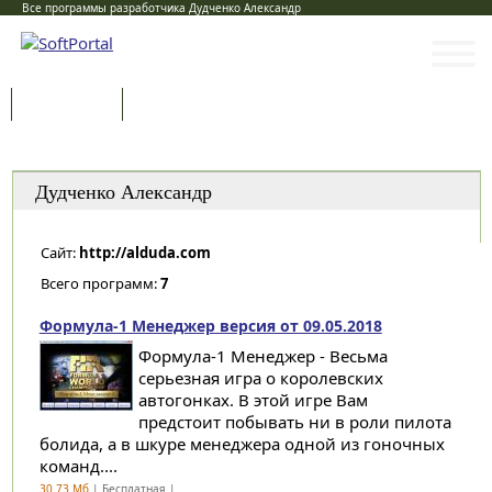
Все программы разработчика Дудченко Александр
Программы
Статьи
Категории
Дудченко Александр
Сайт:
http://alduda.com
Всего программ:
7
Формула-1 Менеджер версия от 09.05.2018
Формула-1 Менеджер - Весьма
серьезная игра о королевских
автогонках. В этой игре Вам
предстоит побывать ни в роли пилота
болида, а в шкуре менеджера одной из гоночных
команд....
30.73 Мб
| Бесплатная |