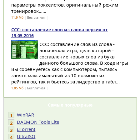
параметры хоккеистов, оригинальный режим
тренировок......
11.9 Мб
| Бесплатная |
CCC: составление слов из слова версия от
19.05.2016
CCC: составление слов из слова -
логическая игра, цель которой -
составление новых слов из букв
данного большого слова. В ходе игры
Вы соревнуетесь как с компьютером, пытаясь
занять максимальный из 10 возможных
рейтингов, так и бьетесь за лидерство в табл...
1.05 Мб
| Бесплатная |
Самые популярные
WinRAR
1
DAEMON Tools Lite
2
uTorrent
3
UltraISO
4