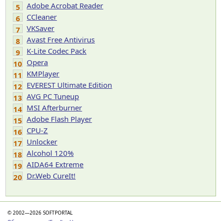
Adobe Acrobat Reader
5
CCleaner
6
VKSaver
7
Avast Free Antivirus
8
K-Lite Codec Pack
9
Opera
10
KMPlayer
11
EVEREST Ultimate Edition
12
AVG PC Tuneup
13
MSI Afterburner
14
Adobe Flash Player
15
CPU-Z
16
Unlocker
17
Alcohol 120%
18
AIDA64 Extreme
19
Dr.Web CureIt!
20
© 2002—2026 SOFTPORTAL