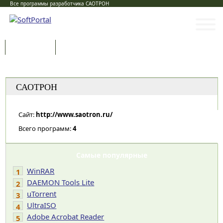
Все программы разработчика САОТРОН
Программы
Статьи
Категории
САОТРОН
Сайт:
http://www.saotron.ru/
Всего программ:
4
Самые популярные
WinRAR
1
DAEMON Tools Lite
2
uTorrent
3
UltraISO
4
Adobe Acrobat Reader
5