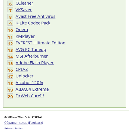
CCleaner
6
VKSaver
7
Avast Free Antivirus
8
K-Lite Codec Pack
9
Opera
10
KMPlayer
11
EVEREST Ultimate Edition
12
AVG PC Tuneup
13
MSI Afterburner
14
Adobe Flash Player
15
CPU-Z
16
Unlocker
17
Alcohol 120%
18
AIDA64 Extreme
19
Dr.Web CureIt!
20
© 2002—2026 SOFTPORTAL
Обратная связь (Feedback)
Privacy Policy