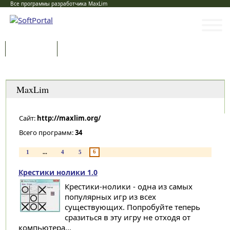
Все программы разработчика MaxLim
Программы
Статьи
Категории
MaxLim
Сайт:
http://maxlim.org/
Всего программ:
34
6
1
...
4
5
Крестики нолики 1.0
Крестики-нолики - одна из самых
популярных игр из всех
существующих. Попробуйте теперь
сразиться в эту игру не отходя от
компьютера...