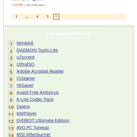
1,69 Мб
| Бесплатная |
6
1
...
4
5
Самые популярные
WinRAR
1
DAEMON Tools Lite
2
uTorrent
3
UltraISO
4
Adobe Acrobat Reader
5
CCleaner
6
VKSaver
7
Avast Free Antivirus
8
K-Lite Codec Pack
9
Opera
10
KMPlayer
11
EVEREST Ultimate Edition
12
AVG PC Tuneup
13
MSI Afterburner
14