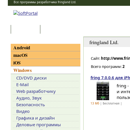
Все программы разработчика fringland Ltd.
Программы
Статьи
Категории
fringland Ltd.
Android
macOS
Сайт:
http://www.fri
iOS
Всего программ:
2
Windows
CD/DVD диски
fring 7.0.0.6 для iP
E-Mail
fring
Web разработчику
и инт
пользо
Аудио, Звук
13 Мб
| Бесплатная |
Безопасность
Видео
Графика и дизайн
Деловые программы