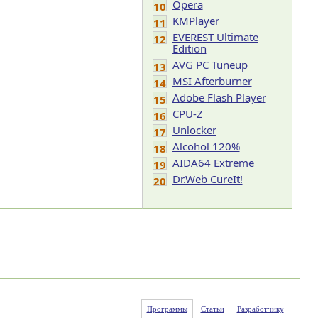
Opera
10
KMPlayer
11
EVEREST Ultimate
12
Edition
AVG PC Tuneup
13
MSI Afterburner
14
Adobe Flash Player
15
CPU-Z
16
Unlocker
17
Alcohol 120%
18
AIDA64 Extreme
19
Dr.Web CureIt!
20
Программы
Статьи
Разработчику