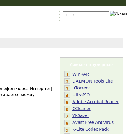
Карта сайта
RSS
Расширенный поиск
Самые популярные
WinRAR
1
DAEMON Tools Lite
2
uTorrent
телефон через Интернет)
3
рживается между
UltraISO
4
Adobe Acrobat Reader
5
CCleaner
6
VKSaver
7
Avast Free Antivirus
8
K-Lite Codec Pack
9