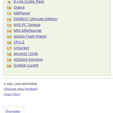
K-Lite Codec Pack
9
Opera
10
KMPlayer
11
EVEREST Ultimate Edition
12
AVG PC Tuneup
13
MSI Afterburner
14
Adobe Flash Player
15
CPU-Z
16
Unlocker
17
Alcohol 120%
18
AIDA64 Extreme
19
Dr.Web CureIt!
20
© 2002—2026 SOFTPORTAL
Обратная связь (Feedback)
Privacy Policy
Программы