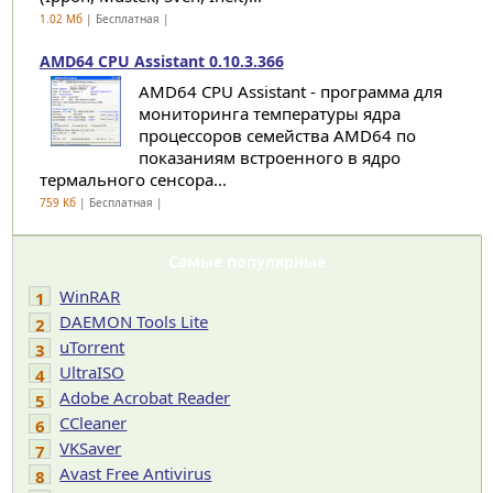
1.02 Мб
| Бесплатная |
AMD64 CPU Assistant 0.10.3.366
AMD64 CPU Assistant - программа для
мониторинга температуры ядра
процессоров семейства AMD64 по
показаниям встроенного в ядро
термального сенсора...
759 Кб
| Бесплатная |
Самые популярные
WinRAR
1
DAEMON Tools Lite
2
uTorrent
3
UltraISO
4
Adobe Acrobat Reader
5
CCleaner
6
VKSaver
7
Avast Free Antivirus
8