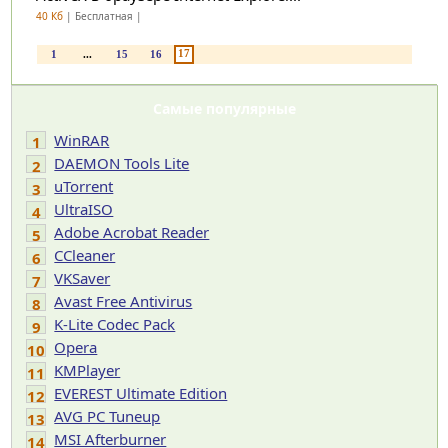
40 Кб
| Бесплатная |
17
1
...
15
16
Самые популярные
WinRAR
1
DAEMON Tools Lite
2
uTorrent
3
UltraISO
4
Adobe Acrobat Reader
5
CCleaner
6
VKSaver
7
Avast Free Antivirus
8
K-Lite Codec Pack
9
Opera
10
KMPlayer
11
EVEREST Ultimate Edition
12
AVG PC Tuneup
13
MSI Afterburner
14