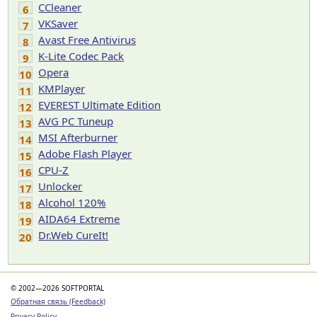
CCleaner
6
VKSaver
7
Avast Free Antivirus
8
K-Lite Codec Pack
9
Opera
10
KMPlayer
11
EVEREST Ultimate Edition
12
AVG PC Tuneup
13
MSI Afterburner
14
Adobe Flash Player
15
CPU-Z
16
Unlocker
17
Alcohol 120%
18
AIDA64 Extreme
19
Dr.Web CureIt!
20
© 2002—2026 SOFTPORTAL
Обратная связь (Feedback)
Privacy Policy