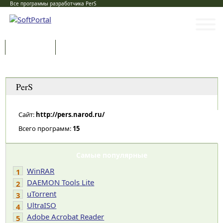
Все программы разработчика PerS
Программы
Статьи
Категории
PerS
Сайт:
http://pers.narod.ru/
Всего программ:
15
Самые популярные
WinRAR
1
DAEMON Tools Lite
2
uTorrent
3
UltraISO
4
Adobe Acrobat Reader
5