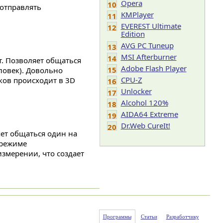
Opera
10
 отправлять
KMPlayer
11
EVEREST Ultimate
12
Edition
AVG PC Tuneup
13
MSI Afterburner
14
т. Позволяет общаться
Adobe Flash Player
15
ловек). Довольно
CPU-Z
ов происходит в 3D
16
Unlocker
17
Alcohol 120%
18
AIDA64 Extreme
19
Dr.Web CureIt!
20
ет общаться один на
 режиме
змерении, что создает
Программы
Статьи
Разработчику