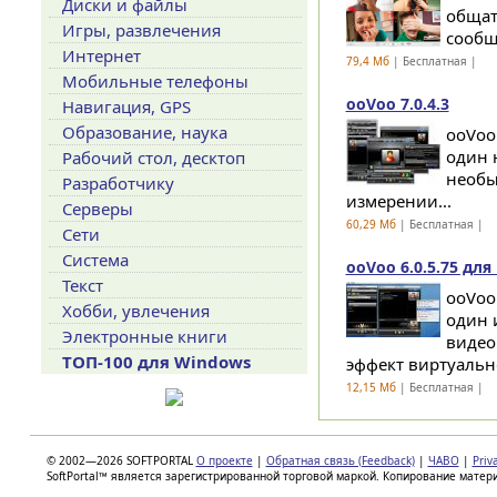
Диски и файлы
общат
Игры, развлечения
сообщ
Интернет
79,4 Мб
| Бесплатная |
Мобильные телефоны
ooVoo 7.0.4.3
Навигация, GPS
Образование, наука
ooVoo
один 
Рабочий стол, десктоп
необы
Разработчику
измерении...
Серверы
60,29 Мб
| Бесплатная |
Сети
Система
ooVoo 6.0.5.75 для
Текст
ooVoo
Хобби, увлечения
один 
Электронные книги
видео
ТОП-100 для Windows
эффект виртуальн
12,15 Мб
| Бесплатная |
© 2002—2026 SOFTPORTAL
О проекте
|
Обратная связь (Feedback)
|
ЧАВО
|
Priv
SoftPortal™ является зарегистрированной торговой маркой. Копирование матер