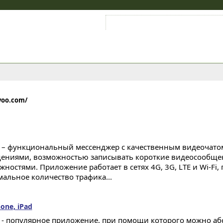
Войти на аккаунт
Зарегистрироваться
voo.com/
 – функциональный мессенджер с качественным видеочато
ениями, возможностью записывать короткие видеосообще
жностями. Приложение работает в сетях 4G, 3G, LTE и Wi-Fi,
альное количество трафика...
one, iPad
 - популярное приложение, при помощи которого можно аб