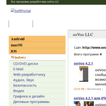
Все программы разработчика ooVoo LLC
Программы
Статьи
Категории
ooVoo LLC
Android
macOS
Сайт:
http://www.oo
iOS
Всего программ:
4
Windows
CD/DVD диски
ooVoo 4.2.1
E-Mail
ooVoo
Web разработчику
сообщ
возмо
Аудио, Звук
миним
Безопасность
33,83 Мб
| Бесплатная |
Видео
Графика и дизайн
ooVoo 4.2.1 для iPh
Деловые программы
ooVoo