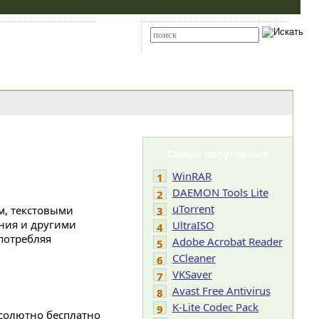
Карта сайта
RSS
Расширенный поиск
Самые популярные
WinRAR
1
DAEMON Tools Lite
2
uTorrent
м, текстовыми
3
ния и другими
UltraISO
4
 потребляя
Adobe Acrobat Reader
5
CCleaner
6
VKSaver
7
Avast Free Antivirus
8
K-Lite Codec Pack
9
солютно бесплатно