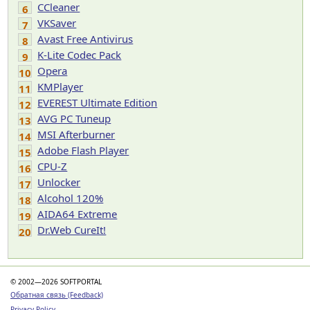
CCleaner
6
VKSaver
7
Avast Free Antivirus
8
K-Lite Codec Pack
9
Opera
10
KMPlayer
11
EVEREST Ultimate Edition
12
AVG PC Tuneup
13
MSI Afterburner
14
Adobe Flash Player
15
CPU-Z
16
Unlocker
17
Alcohol 120%
18
AIDA64 Extreme
19
Dr.Web CureIt!
20
© 2002—2026 SOFTPORTAL
Обратная связь (Feedback)
Privacy Policy