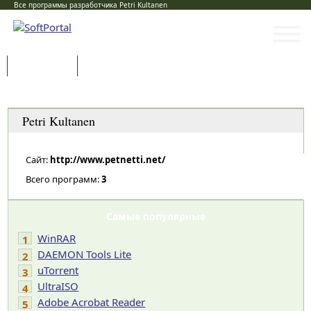
Все программы разработчика Petri Kultanen
Программы
Статьи
Категории
Petri Kultanen
Сайт:
http://www.petnetti.net/
Всего программ:
3
Самые популярные
WinRAR
1
DAEMON Tools Lite
2
uTorrent
3
UltraISO
4
Adobe Acrobat Reader
5