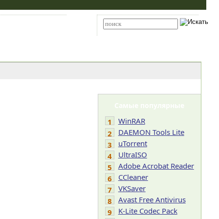
Карта сайта
RSS
Расширенный поиск
Самые популярные
WinRAR
1
DAEMON Tools Lite
2
uTorrent
3
UltraISO
4
Adobe Acrobat Reader
5
CCleaner
6
VKSaver
7
Avast Free Antivirus
8
K-Lite Codec Pack
9