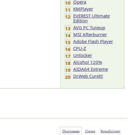
Opera
10
KMPlayer
11
EVEREST Ultimate
12
Edition
AVG PC Tuneup
13
MSI Afterburner
14
Adobe Flash Player
15
CPU-Z
16
Unlocker
17
Alcohol 120%
18
AIDA64 Extreme
19
Dr.Web CureIt!
20
Программы
Статьи
Разработчику