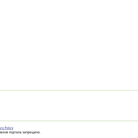
acy Policy
иалов портала запрещено.