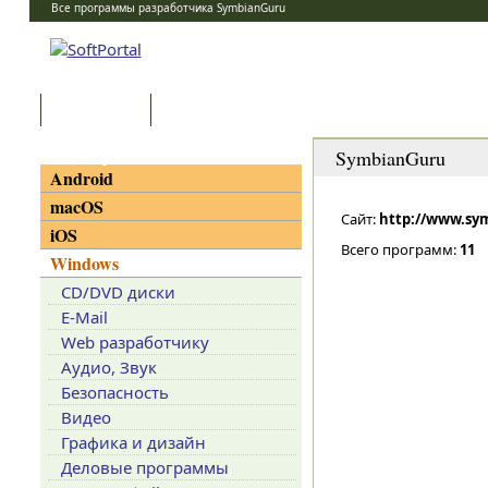
Все программы разработчика SymbianGuru
Программы
Статьи
Категории
SymbianGuru
Android
macOS
Сайт:
http://www.sy
iOS
Всего программ:
11
Windows
CD/DVD диски
E-Mail
Web разработчику
Аудио, Звук
Безопасность
Видео
Графика и дизайн
Деловые программы