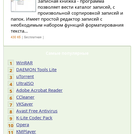
Записная книжка - программа
позволяет вести каталог записей, с
произвольной сортировкой записей и
папок. Имеет простой редактор записей с
необходимым набором функций форматирования
текста...
430 Кб
| Бесплатная |
Самые популярные
WinRAR
1
DAEMON Tools Lite
2
uTorrent
3
UltraISO
4
Adobe Acrobat Reader
5
CCleaner
6
VKSaver
7
Avast Free Antivirus
8
K-Lite Codec Pack
9
Opera
10
KMPlayer
11