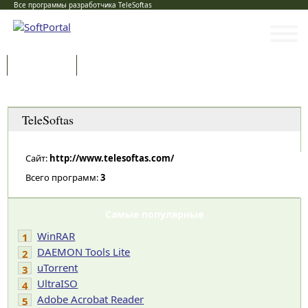
Все программы разработчика TeleSoftas
Программы
Статьи
Категории
TeleSoftas
Сайт:
http://www.telesoftas.com/
Всего программ:
3
Самые популярные
WinRAR
1
DAEMON Tools Lite
2
uTorrent
3
UltraISO
4
Adobe Acrobat Reader
5