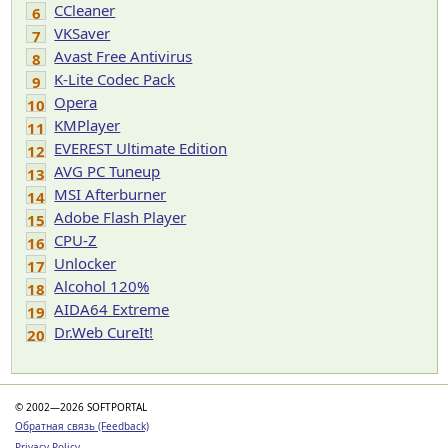
CCleaner
6
VKSaver
7
Avast Free Antivirus
8
K-Lite Codec Pack
9
Opera
10
KMPlayer
11
EVEREST Ultimate Edition
12
AVG PC Tuneup
13
MSI Afterburner
14
Adobe Flash Player
15
CPU-Z
16
Unlocker
17
Alcohol 120%
18
AIDA64 Extreme
19
Dr.Web CureIt!
20
© 2002—2026 SOFTPORTAL
Обратная связь (Feedback)
Privacy Policy