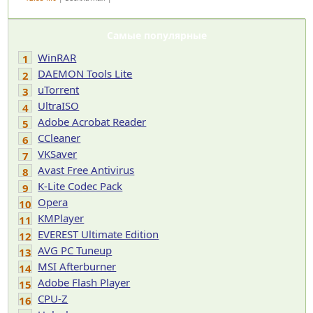
Самые популярные
WinRAR
1
DAEMON Tools Lite
2
uTorrent
3
UltraISO
4
Adobe Acrobat Reader
5
CCleaner
6
VKSaver
7
Avast Free Antivirus
8
K-Lite Codec Pack
9
Opera
10
KMPlayer
11
EVEREST Ultimate Edition
12
AVG PC Tuneup
13
MSI Afterburner
14
Adobe Flash Player
15
CPU-Z
16