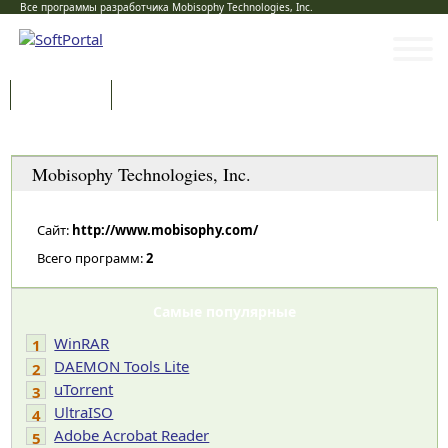
Все программы разработчика Mobisophy Technologies, Inc.
Программы
Статьи
Категории
Mobisophy Technologies, Inc.
Сайт:
http://www.mobisophy.com/
Всего программ:
2
Самые популярные
WinRAR
1
DAEMON Tools Lite
2
uTorrent
3
UltraISO
4
Adobe Acrobat Reader
5