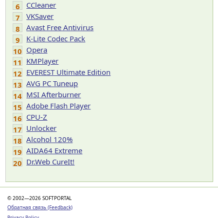
CCleaner
6
VKSaver
7
Avast Free Antivirus
8
K-Lite Codec Pack
9
Opera
10
KMPlayer
11
EVEREST Ultimate Edition
12
AVG PC Tuneup
13
MSI Afterburner
14
Adobe Flash Player
15
CPU-Z
16
Unlocker
17
Alcohol 120%
18
AIDA64 Extreme
19
Dr.Web CureIt!
20
© 2002—2026 SOFTPORTAL
Обратная связь (Feedback)
Privacy Policy