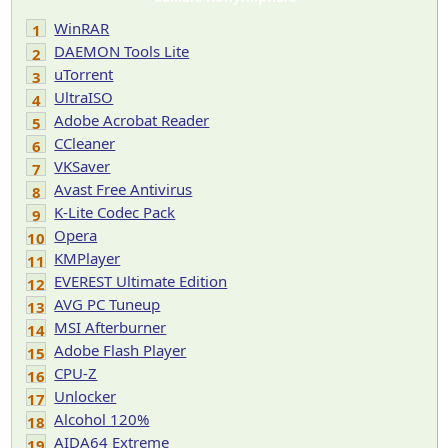
WinRAR
1
DAEMON Tools Lite
2
uTorrent
3
UltraISO
4
Adobe Acrobat Reader
5
CCleaner
6
VKSaver
7
Avast Free Antivirus
8
K-Lite Codec Pack
9
Opera
10
KMPlayer
11
EVEREST Ultimate Edition
12
AVG PC Tuneup
13
MSI Afterburner
14
Adobe Flash Player
15
CPU-Z
16
Unlocker
17
Alcohol 120%
18
AIDA64 Extreme
19