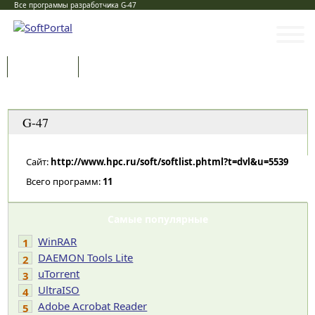
Все программы разработчика G-47
Программы
Статьи
Категории
G-47
Сайт:
http://www.hpc.ru/soft/softlist.phtml?t=dvl&u=5539
Всего программ:
11
Самые популярные
WinRAR
1
DAEMON Tools Lite
2
uTorrent
3
UltraISO
4
Adobe Acrobat Reader
5