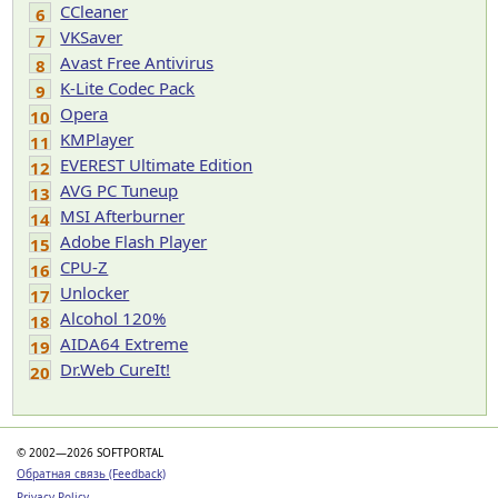
CCleaner
6
VKSaver
7
Avast Free Antivirus
8
K-Lite Codec Pack
9
Opera
10
KMPlayer
11
EVEREST Ultimate Edition
12
AVG PC Tuneup
13
MSI Afterburner
14
Adobe Flash Player
15
CPU-Z
16
Unlocker
17
Alcohol 120%
18
AIDA64 Extreme
19
Dr.Web CureIt!
20
© 2002—2026 SOFTPORTAL
Обратная связь (Feedback)
Privacy Policy