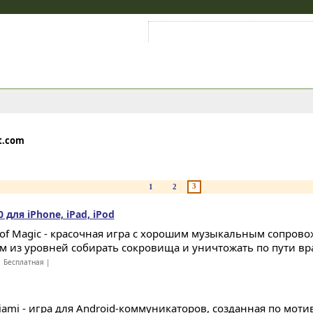
Войти на аккаунт
Зарегистрироваться
t.com
3
1
2
0 для iPhone, iPad, iPod
e of Magic - красочная игра с хорошим музыкальным сопров
м из уровней собирать сокровища и уничтожать по пути вра
 Бесплатная |
Miami - игра для Android-коммуникаторов, созданная по мо