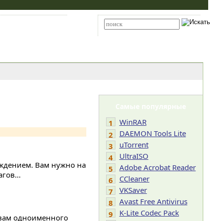
Карта сайта
RSS
Расширенный поиск
Самые популярные
WinRAR
1
DAEMON Tools Lite
2
uTorrent
3
UltraISO
4
ождением. Вам нужно на
Adobe Acrobat Reader
5
гов...
CCleaner
6
VKSaver
7
Avast Free Antivirus
8
K-Lite Codec Pack
9
тивам одноименного