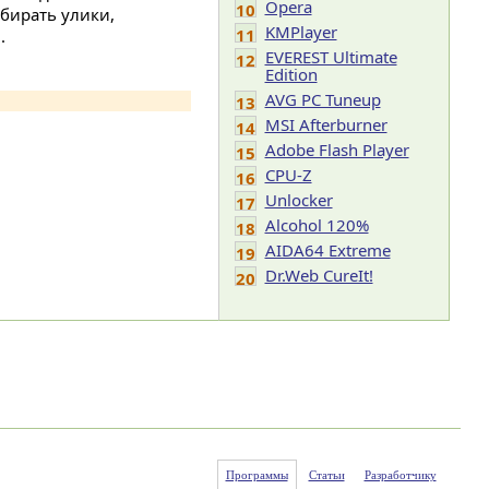
Opera
10
обирать улики,
KMPlayer
11
.
EVEREST Ultimate
12
Edition
AVG PC Tuneup
13
MSI Afterburner
14
Adobe Flash Player
15
CPU-Z
16
Unlocker
17
Alcohol 120%
18
AIDA64 Extreme
19
Dr.Web CureIt!
20
Программы
Статьи
Разработчику