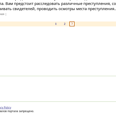
ла. Вам предстоит расследовать различные преступления, с
ивать свидетелей, проводить осмотры места преступления..
ная |
3
1
2
acy Policy
иалов портала запрещено.