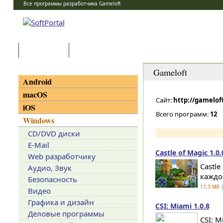
Все программы разработчика Gameloft
Программы
Статьи
Категории
Gameloft
Android
macOS
Сайт:
http://gamelof
iOS
Всего программ:
12
Windows
CD/DVD диски
E-Mail
Castle of Magic 1.0.
Web разработчику
Castl
Аудио, Звук
каждо
Безопасность
17,3 Мб
|
Видео
Графика и дизайн
CSI: Miami 1.0.8
Деловые программы
CSI: 