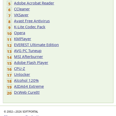
Adobe Acrobat Reader
5
CCleaner
6
VKSaver
7
Avast Free Antivirus
8
K-Lite Codec Pack
9
Opera
10
KMPlayer
11
EVEREST Ultimate Edition
12
AVG PC Tuneup
13
MSI Afterburner
14
Adobe Flash Player
15
CPU-Z
16
Unlocker
17
Alcohol 120%
18
AIDA64 Extreme
19
Dr.Web CureIt!
20
© 2002—2026 SOFTPORTAL