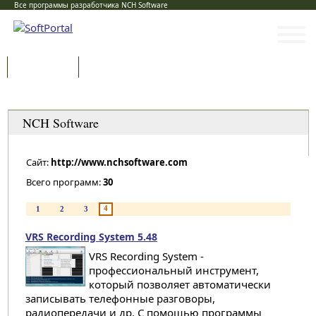
Все программы разработчика NCH Software
Программы
Статьи
Категории
NCH Software
Сайт:
http://www.nchsoftware.com
Всего программ:
30
4
1
2
3
VRS Recording System 5.48
VRS Recording System -
профессиональный инструмент,
который позволяет автоматически
записывать телефонные разговоры,
радиопередачи и др. С помощью программы