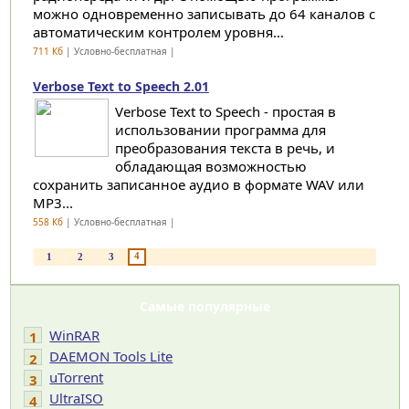
можно одновременно записывать до 64 каналов с
автоматическим контролем уровня...
711 Кб
| Условно-бесплатная |
Verbose Text to Speech 2.01
Verbose Text to Speech - простая в
использовании программа для
преобразования текста в речь, и
обладающая возможностью
сохранить записанное аудио в формате WAV или
MP3...
558 Кб
| Условно-бесплатная |
4
1
2
3
Самые популярные
WinRAR
1
DAEMON Tools Lite
2
uTorrent
3
UltraISO
4